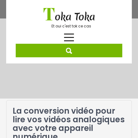
Skip
T
to
oka Toka
content
Et oui c'est tok ce cas
Mois :
avril 2024
La conversion vidéo pour
lire vos vidéos analogiques
avec votre appareil
numérique